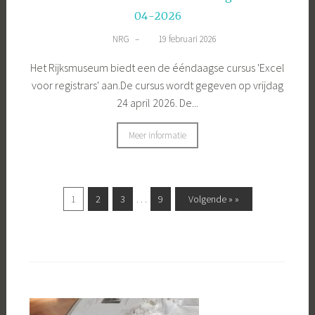
04-2026
NRG
–
19 februari 2026
Het Rijksmuseum biedt een de ééndaagse cursus 'Excel
voor registrars' aan.De cursus wordt gegeven op vrijdag
24 april 2026. De...
Meer informatie
…
1
2
3
9
Volgende » »