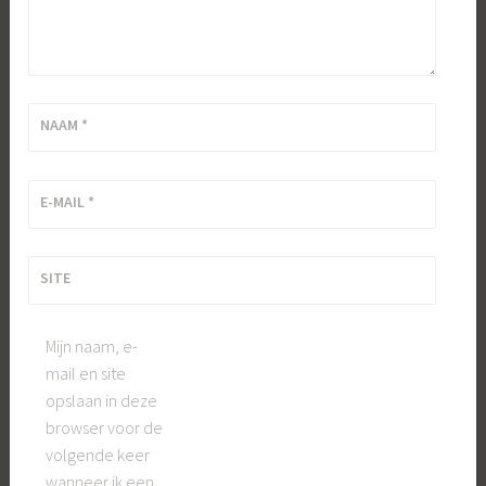
NAAM
*
E-MAIL
*
SITE
Mijn naam, e-
mail en site
opslaan in deze
browser voor de
volgende keer
wanneer ik een