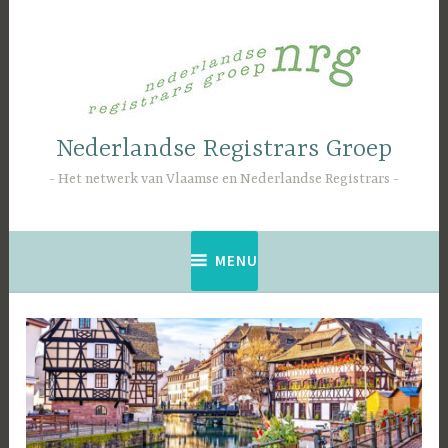
Naar
de
inhoud
springen
Nederlandse Registrars Groep
Het netwerk van Vlaamse en Nederlandse Registrars
MENU