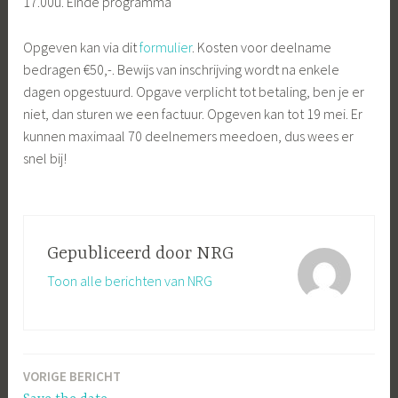
17.00u. Einde programma
Opgeven kan via dit
formulier
. Kosten voor deelname
bedragen €50,-. Bewijs van inschrijving wordt na enkele
dagen opgestuurd. Opgave verplicht tot betaling, ben je er
niet, dan sturen we een factuur. Opgeven kan tot 19 mei. Er
kunnen maximaal 70 deelnemers meedoen, dus wees er
snel bij!
Gepubliceerd door
NRG
Toon alle berichten van NRG
VORIGE BERICHT
Bericht