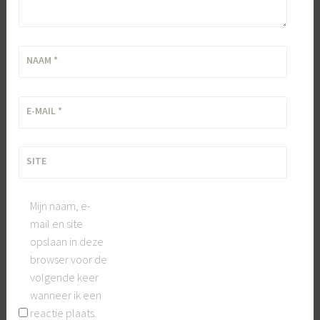
NAAM
*
E-MAIL
*
SITE
Mijn naam, e-
mail en site
opslaan in deze
browser voor de
volgende keer
wanneer ik een
reactie plaats.