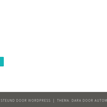
RSTEUND DOOR WORDPRESS
|
THEMA: DARA DOOR
AUTOM