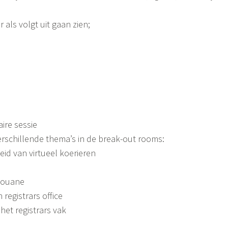
als volgt uit gaan zien;
ire sessie
erschillende thema’s in de break-out rooms:
id van virtueel koerieren
douane
 registrars office
et registrars vak