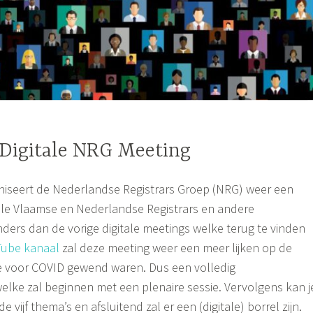
; Digitale NRG Meeting
aniseert de Nederlandse Registrars Groep (NRG) weer een
alle Vlaamse en Nederlandse Registrars en andere
ders dan de vorige digitale meetings welke terug te vinden
ube kanaal
zal deze meeting weer een meer lijken op de
e voor COVID gewend waren. Dus een volledig
ke zal beginnen met een plenaire sessie. Vervolgens kan j
 vijf thema’s en afsluitend zal er een (digitale) borrel zijn.