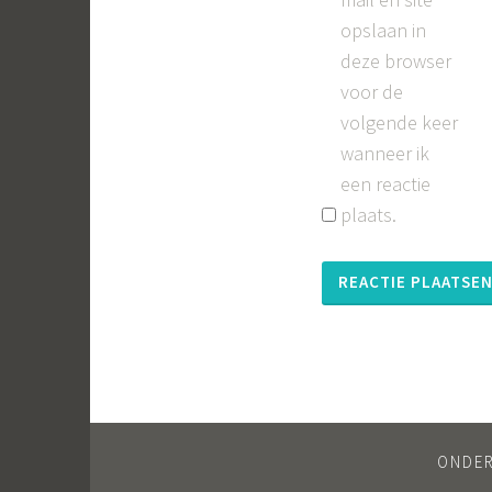
opslaan in
deze browser
voor de
volgende keer
wanneer ik
een reactie
plaats.
ONDE