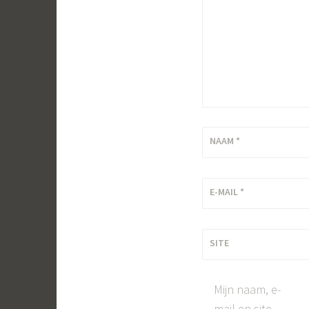
NAAM
*
E-MAIL
*
SITE
Mijn naam, e-
mail en site