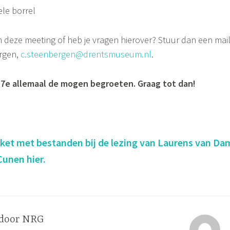
ele borrel
 deze meeting of heb je vragen hierover? Stuur dan een mai
rgen,
c.steenbergen@drentsmuseum.nl
.
17e allemaal de mogen begroeten. Graag tot dan!
et met bestanden bij de lezing van Laurens van Da
unen hier.
 door
NRG