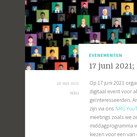
EVENEMENTEN
17 juni 2021
Op 17 juni 2021 org
20 mei 2021
digitaal event voor 
NRG
geïnteresseerden. An
zijn via ons
NRG YouT
meetings zoals we z
middagprogramma wel
kiezen voor een van de