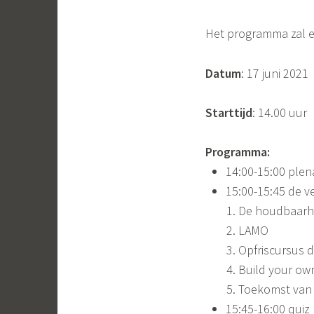
Het programma zal er 
Datum
: 17 juni 2021
Starttijd
: 14.00 uur
Programma:
14:00-15:00 plena
15:00-15:45 de v
De houdbaarhe
LAMO
Opfriscursus 
Build your own
Toekomst van h
15:45-16:00 quiz